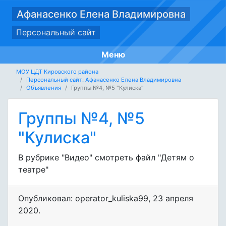
Афанасенко Елена Владимировна
Персональный сайт
Меню
МОУ ЦДТ Кировского района
Персональный сайт: Афанасенко Елена Владимировна
Объявления
Группы №4, №5 "Кулиска"
Группы №4, №5
"Кулиска"
В рубрике "Видео" смотреть файл "Детям о
театре"
Опубликовал: operator_kuliska99
,
23 апреля
2020
.